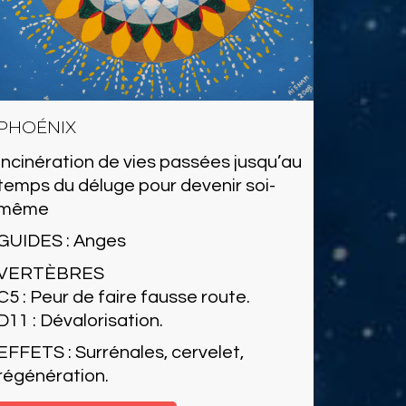
PHOÉNIX
Incinération de vies passées jusqu’au
temps du déluge pour devenir soi-
même
GUIDES : Anges
VERTÈBRES
C5 : Peur de faire fausse route.
D11 : Dévalorisation.
EFFETS : Surrénales, cervelet,
régénération.