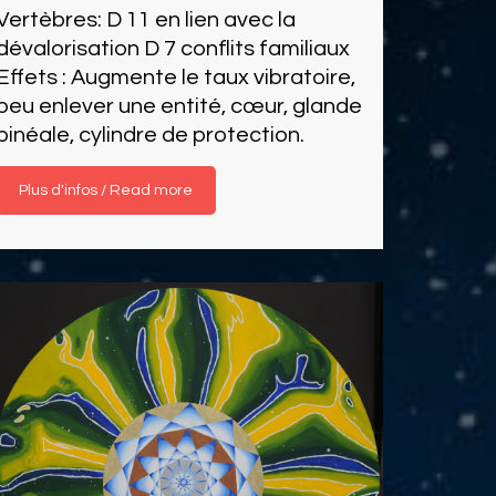
Vertèbres: D 11 en lien avec la
dévalorisation D 7 conflits familiaux
Effets : Augmente le taux vibratoire,
peu enlever une entité, cœur, glande
pinéale, cylindre de protection.
Read more